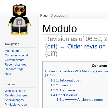
Page
Discussion
Modulo
Revision as of 06:52, 
Navigation
(
diff
)
← Older revision
Main page
(diff)
Community portal
Current events
Recent changes
Contents
Random page
1
Bilan intervention VP / Mapping (voir m
Help
15 Feb
1.1
1. Informatique :
Toolbox
1.2
2. Training :
1.3
3. Hardware :
What links here
1.4
Conclusion et...
Related changes
1.4.1
====== Anciennes notes
Special pages
==========================
Printable version