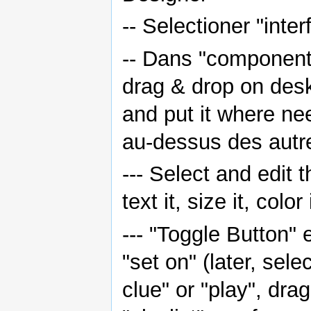
-- Selectioner "inter
-- Dans "components
drag & drop on desk
and put it where nee
au-dessus des autr
--- Select and edit t
text it, size it, colo
--- "Toggle Button" 
"set on" (later, selec
clue" or "play", drag