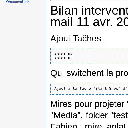
Permanent link
Bilan interven
mail 11 avr. 
Ajout Taĉhes :
Aplat ON

Qui switchent la proj
Mires pour projeter 
"Media", folder "tes
Fabien : mire_aplat